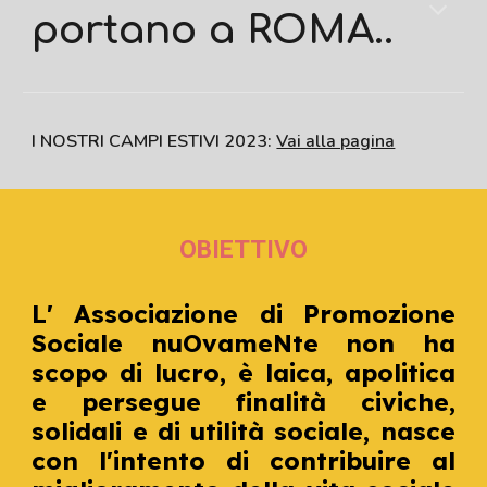
portano a ROMA..
I NOSTRI CAMPI ESTIVI 2023:
Vai alla pagina
OBIETTIVO
L'
A
ssociazione di Promozione
Sociale
nuOvameNte
non ha
scopo di lucro, è laica, apolitica
e persegue
fi
nalità civiche,
solida
li
e di utilità sociale, nasce
con l'intento di
contribuire al