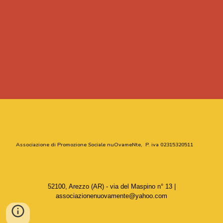
Associazione di Promozione Sociale nuOvameNte, P. iva 02315320511
52100, Arezzo (AR) - via del Maspino n° 13
|
associazionenuovamente@yahoo.com