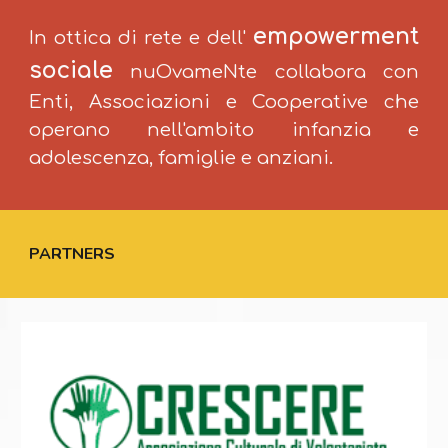
empowerment
In ottica di rete e dell'
sociale
nuOvameNte collabora con
Enti, Associazioni e Cooperative che
operano nell'ambito infanzia e
adolescenza, famiglie e anziani.
PARTNERS