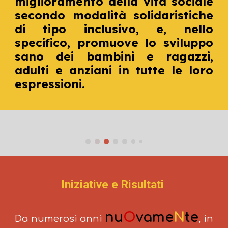
miglioramento della vita sociale
secondo modalità solidaristich
e
di tipo inclusivo, e, nello
speci
fi
co, promuove
lo sviluppo
sano dei bambini e ragazzi
,
adulti e anziani
in tutte le loro
espressioni
.
Iniziative e Risultati
nu
O
vame
N
te
Da numerosi anni
,
in