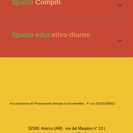
Spazio
Compiti
Spazio educ
ativo diurno
Associazione di Promozione Sociale nuOvameNte, P. iva 02315320511
52100, Arezzo (AR) - via del Maspino n° 13
|